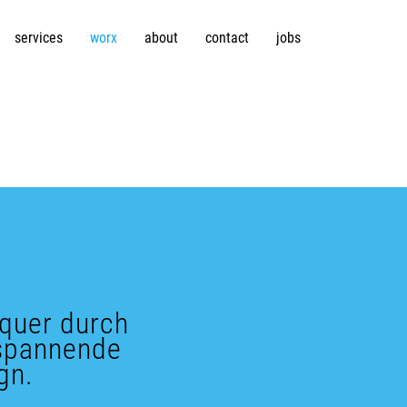
services
worx
about
contact
jobs
 quer durch
 spannende
gn.