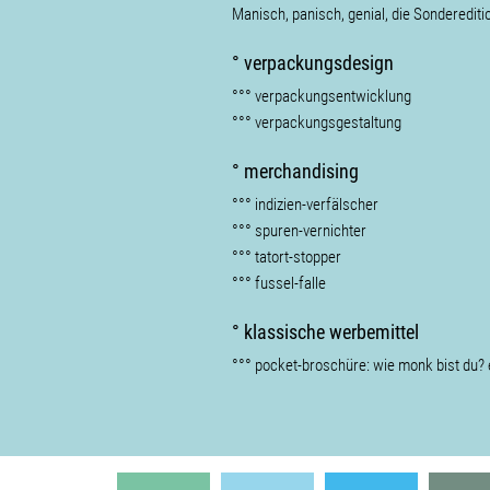
Manisch, panisch, genial, die Sonderedit
° verpackungsdesign
°°° verpackungsentwicklung
°°° verpackungsgestaltung
° merchandising
°°° indizien-verfälscher
°°° spuren-vernichter
°°° tatort-stopper
°°° fussel-falle
° klassische werbemittel
°°° pocket-broschüre: wie monk bist du? 