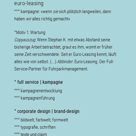
euro-leasing
°°° kampagne: »wenn
sie
sich plötzlich langweilen, dann
haben
wir
alles richtig gemacht«
°Motiv 1: Wartung
Copyauszug
: Wenn Stephan K. mit etwas Abstand seine
bisherige Arbeit betrachtet, graut es ihm, womit er früher
seine Zeit verschwendete. Seit er Euro-Leasing kennt, läuft
alles wie von selbst. (...)
Abbinder
: Euro-Leasing. Der Full-
Service-Partner für Fuhrparkmanagement.
° full service | kampagne
°°° kampagnenentwicklung
°°° kampagnenführung
° corporate design | brand-design
°°° bildwelt, farbwelt, formwelt
°°° typografie, schriften
°°° texte und claim