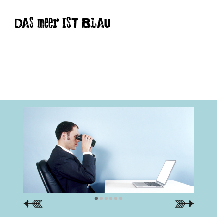
DAS meer IST BLAU
•
•
•
•
•
•