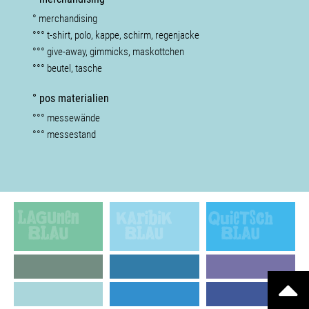
° merchandising
°°° t-shirt, polo, kappe, schirm, regenjacke
°°° give-away, gimmicks, maskottchen
°°° beutel, tasche
° pos materialien
°°° messewände
°°° messestand