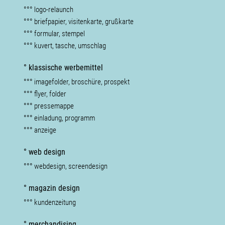
°°° logo-relaunch
°°° briefpapier, visitenkarte, grußkarte
°°° formular, stempel
°°° kuvert, tasche, umschlag
° klassische werbemittel
°°° imagefolder, broschüre, prospekt
°°° flyer, folder
°°° pressemappe
°°° einladung, programm
°°° anzeige
° web design
°°° webdesign, screendesign
° magazin design
°°° kundenzeitung
° merchandising