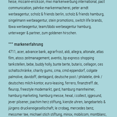
heise, mccann-erickson, mwi markenwerbung international, pact
communication, pahnke markenmacherei, peter arndt
werbeagentur, scholz & friends berlin, scholz & friends hamburg,
singelmann werbeagentur, stein promotions, switch life brands,
tbwa werbeagentur, team/bbdo werbeagentur hamburg,
unterweger & partner, zum goldenen hirschen.
°°° markenerfahrung
4711, acer, advance bank, agrarfrost, aldi, allegra, altonale, atlas
film, atoss zeitmanagement, aventis, bp express shopping
tankstellen, bebe, buddy holly, bunte berte, butaris, cellagon, ces
schaltschränke, charity gums, cma, cmd eppendorf, colgate
palmolive, davidoff, dentagard, deutsche post / philatelie, dmk /
deutsches milch-kontor, euro-leasing, ferrero, finanztreff.de,
fleurop, freestyle modemarkt, gard, hamburg mannheimer,
hamburg marketing, hamburg messe, hexal, i:collect, iggesund,
jever pilsener, joachim herz stiftung, kienzle uhren, langebartels &
jürgens druckereigesellschaft, le crobag, mercedes benz,
messmer tee, michael stich stiftung, minox, mobilcom, montblanc,