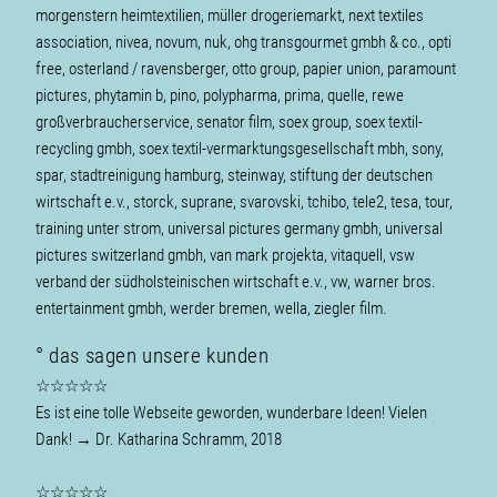
morgenstern heimtextilien, müller drogeriemarkt, next textiles
association, nivea, novum, nuk, ohg transgourmet gmbh & co., opti
free, osterland / ravensberger, otto group, papier union, paramount
pictures, phytamin b, pino, polypharma, prima, quelle, rewe
großverbraucherservice, senator film, soex group, soex textil-
recycling gmbh, soex textil-vermarktungsgesellschaft mbh, sony,
spar, stadtreinigung hamburg, steinway, stiftung der deutschen
wirtschaft e.v., storck, suprane, svarovski, tchibo, tele2, tesa, tour,
training unter strom, universal pictures germany gmbh, universal
pictures switzerland gmbh, van mark projekta, vitaquell, vsw
verband der südholsteinischen wirtschaft e.v., vw, warner bros.
entertainment gmbh, werder bremen, wella, ziegler film.
° das sagen unsere kunden
☆☆☆☆☆
Es ist eine tolle Webseite geworden, wunderbare Ideen! Vielen
Dank!
→
Dr. Katharina Schramm, 2018
☆☆☆☆☆