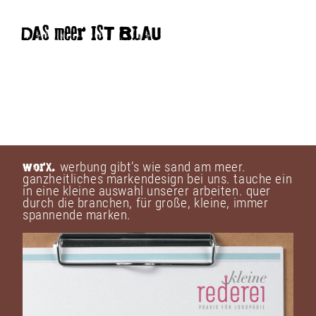
DAS meer IST BLAU
werbung gibt’s wie sand am meer.
WorX.
ganzheitliches markendesign bei uns. tauche ein
in eine kleine auswahl unserer arbeiten. quer
durch die branchen, für große, kleine, immer
spannende marken.