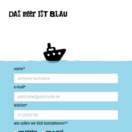
DAS meer IST BLAU
name
*
e-mail
*
telefon
*
wie sollen wir dich kontaktieren?
*
per telefon
per e-mail