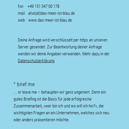
fon +49 151 547 00 178
mail
ahoi(at)das-meer-ist-blau.de
web
www.das-meer-ist-blau.de
Deine Anfrage wird verschlüsselt per https an unseren
Server gesendet. Zur Beantwortung deiner Anfrage
werden wir deine Angaben verwenden. Mehr dazu in der
Datenschutzerklärung
.
° brief me
... or leave me – behaupten wir ganz ungeniert. Denn ein
gutes Briefing ist die Basis für jede erfolgreiche
Zusammenarbeit, »wer bin ich und wo will ich hin?«, die
wichtigsten Fragen an ein Unternehmen, welches sich neu
oder anders präsentieren möchte.