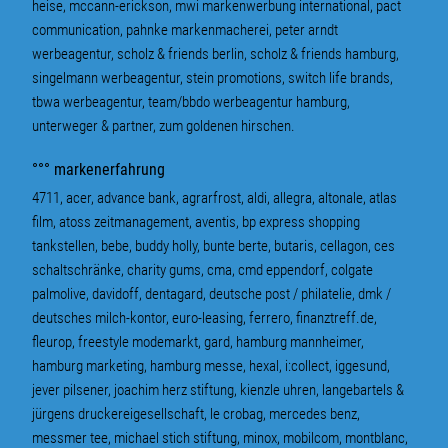
heise, mccann-erickson, mwi markenwerbung international, pact
communication, pahnke markenmacherei, peter arndt
werbeagentur, scholz & friends berlin, scholz & friends hamburg,
singelmann werbeagentur, stein promotions, switch life brands,
tbwa werbeagentur, team/bbdo werbeagentur hamburg,
unterweger & partner, zum goldenen hirschen.
°°° markenerfahrung
4711, acer, advance bank, agrarfrost, aldi, allegra, altonale, atlas
film, atoss zeitmanagement, aventis, bp express shopping
tankstellen, bebe, buddy holly, bunte berte, butaris, cellagon, ces
schaltschränke, charity gums, cma, cmd eppendorf, colgate
palmolive, davidoff, dentagard, deutsche post / philatelie, dmk /
deutsches milch-kontor, euro-leasing, ferrero, finanztreff.de,
fleurop, freestyle modemarkt, gard, hamburg mannheimer,
hamburg marketing, hamburg messe, hexal, i:collect, iggesund,
jever pilsener, joachim herz stiftung, kienzle uhren, langebartels &
jürgens druckereigesellschaft, le crobag, mercedes benz,
messmer tee, michael stich stiftung, minox, mobilcom, montblanc,