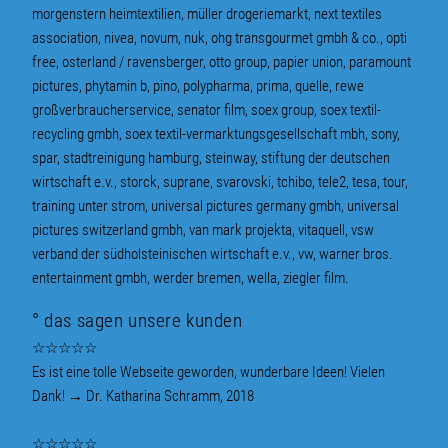
morgenstern heimtextilien, müller drogeriemarkt, next textiles
association, nivea, novum, nuk, ohg transgourmet gmbh & co., opti
free, osterland / ravensberger, otto group, papier union, paramount
pictures, phytamin b, pino, polypharma, prima, quelle, rewe
großverbraucherservice, senator film, soex group, soex textil-
recycling gmbh, soex textil-vermarktungsgesellschaft mbh, sony,
spar, stadtreinigung hamburg, steinway, stiftung der deutschen
wirtschaft e.v., storck, suprane, svarovski, tchibo, tele2, tesa, tour,
training unter strom, universal pictures germany gmbh, universal
pictures switzerland gmbh, van mark projekta, vitaquell, vsw
verband der südholsteinischen wirtschaft e.v., vw, warner bros.
entertainment gmbh, werder bremen, wella, ziegler film.
° das sagen unsere kunden
☆☆☆☆☆
Es ist eine tolle Webseite geworden, wunderbare Ideen! Vielen
Dank!
→
Dr. Katharina Schramm, 2018
☆☆☆☆☆