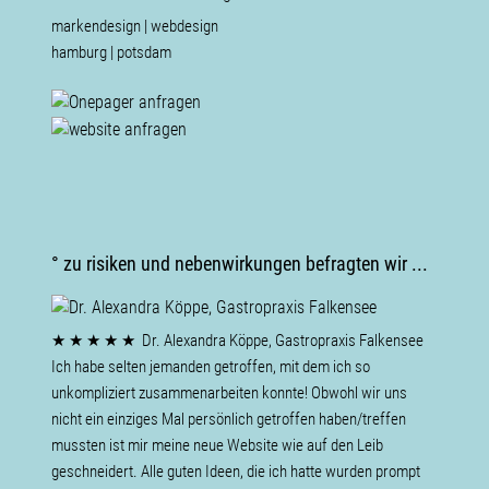
markendesign | webdesign
hamburg | potsdam
° zu risiken und nebenwirkungen befragten wir ...
is
★ ★ ★ ★ ★
Dr. Alexandra Köppe, Gastropraxis Falkensee
★ ★ ★
★ ★ ★ ★
Ich habe selten jemanden getroffen, mit dem ich so
Potsda
Hautpfle
len
unkompliziert zusammenarbeiten konnte! Obwohl wir uns
Es ist e
Kompete
nicht ein einziges Mal persönlich getroffen haben/treffen
Dank!
Webdesig
mussten ist mir meine neue Website wie auf den Leib
und präs
geschneidert. Alle guten Ideen, die ich hatte wurden prompt
wärmsten