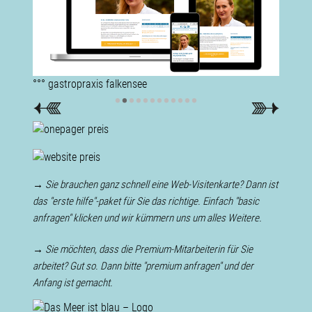
°°° gastropraxis falkensee
°°° sc
°°° sc
°°° fam
°°° fam
°°° log
°°° log
°°° gem
°°° gem
°°° hau
•
•
•
•
•
•
•
•
•
•
•
•
→ Sie brauchen ganz schnell eine Web-Visitenkarte? Dann ist
das "erste hilfe"-paket für Sie das richtige. Einfach "basic
anfragen" klicken und wir kümmern uns um alles Weitere.
→ Sie möchten, dass die Premium-Mitarbeiterin für Sie
arbeitet? Gut so. Dann bitte "premium anfragen" und der
Anfang ist gemacht.