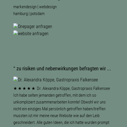
markendesign | webdesign
hamburg | potsdam
° zu risiken und nebenwirkungen befragten wir ...
is
★ ★ ★ ★ ★
Dr. Alexandra Köppe, Gastropraxis Falkensee
★ ★ ★
★ ★ ★ ★
Ich habe selten jemanden getroffen, mit dem ich so
Potsda
Hautpfle
len
unkompliziert zusammenarbeiten konnte! Obwohl wir uns
Es ist e
Kompete
nicht ein einziges Mal persönlich getroffen haben/treffen
Dank!
Webdesig
mussten ist mir meine neue Website wie auf den Leib
und präs
geschneidert. Alle guten Ideen, die ich hatte wurden prompt
wärmsten