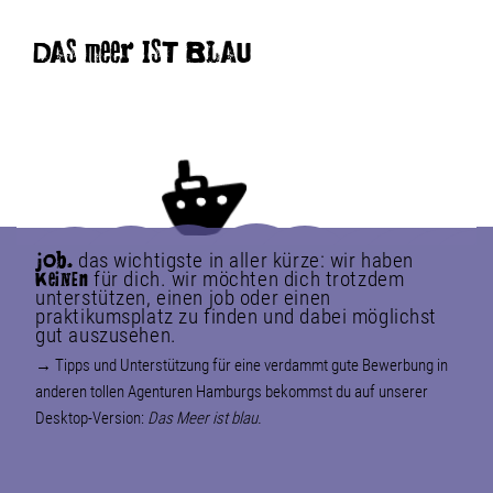
DAS meer IST BLAU
das wichtigste in aller kürze: wir haben
jOb.
für dich. wir möchten dich trotzdem
KeiNEn
unterstützen, einen job oder einen
praktikumsplatz zu finden und dabei möglichst
gut auszusehen.
→ Tipps und Unterstützung für eine verdammt gute Bewerbung in
anderen tollen Agenturen Hamburgs bekommst du auf unserer
Desktop-Version:
Das Meer ist blau.