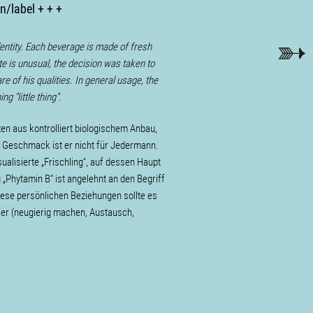
n/label + + +
dentity. Each beverage is made of fresh
te is unusual, the decision was taken to
e of his qualities. In general usage, the
g "little thing".
zen aus kontrolliert biologischem Anbau,
n Geschmack ist er nicht für Jedermann.
ualisierte „Frischling“, auf dessen Haupt
g „Phytamin B“ ist angelehnt an den Begriff
iese persönlichen Beziehungen sollte es
er (neugierig machen, Austausch,