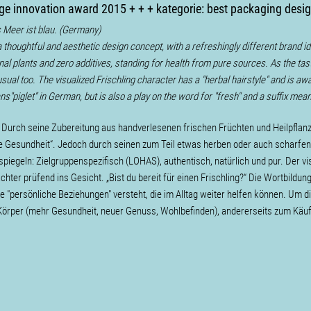
age innovation award 2015 + + + kategorie: best packaging desig
s Meer ist blau. (Germany)
a thoughtful and aesthetic design concept, with a refreshingly different brand i
inal plants and zero additives, standing for health from pure sources. As the tas
ual too. The visualized Frischling character has a "herbal hairstyle" and is awar
"piglet" in German, but is also a play on the word for "fresh" and a suffix meanin
e. Durch seine Zubereitung aus handverlesenen frischen Früchten und Heilpflan
pure Gesundheit“. Jedoch durch seinen zum Teil etwas herben oder auch scharfe
piegeln: Zielgruppenspezifisch (LOHAS), authentisch, natürlich und pur. Der vis
hter prüfend ins Gesicht. „Bist du bereit für einen Frischling?“ Die Wortbildun
e "persönliche Beziehungen" versteht, die im Alltag weiter helfen können. Um d
Körper (mehr Gesundheit, neuer Genuss, Wohlbefinden), andererseits zum Käuf