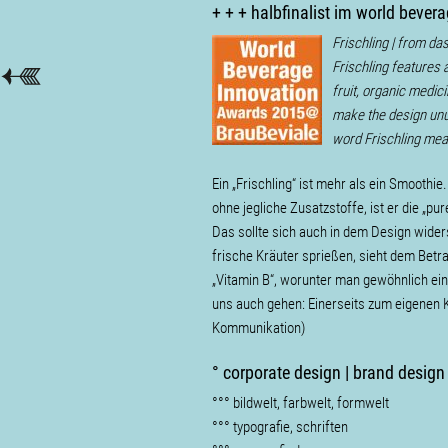
+ + + halbfinalist im world bever
Frischling | from da
Frischling features 
fruit, organic medic
make the design unus
word Frischling means
Ein „Frischling“ ist mehr als ein Smoothi
ohne jegliche Zusatzstoffe, ist er die „
Das sollte sich auch in dem Design widers
frische Kräuter sprießen, sieht dem Betrac
„Vitamin B“, worunter man gewöhnlich ein
uns auch gehen: Einerseits zum eigenen 
Kommunikation)
° corporate design | brand design
°°° bildwelt, farbwelt, formwelt
°°° typografie, schriften