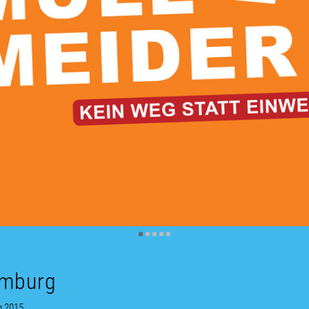
•
•
•
•
•
amburg
g 2015