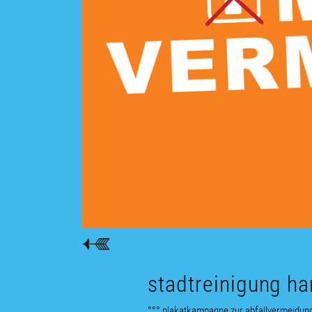
stadtreinigung h
°°° plakatkampagne zur abfallvermeidun