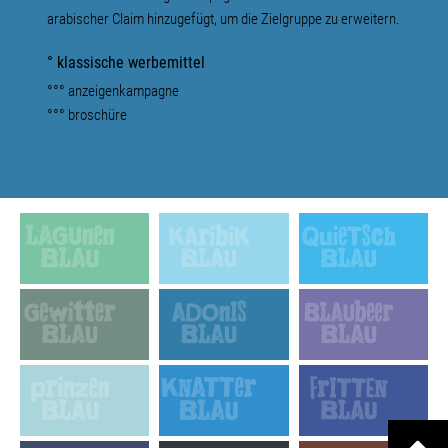
arabischer Claim hinzugefügt, um die Zielgruppe zu erweitern.
° klassische werbemittel
°°° anzeigenkampagne
°°° broschüre