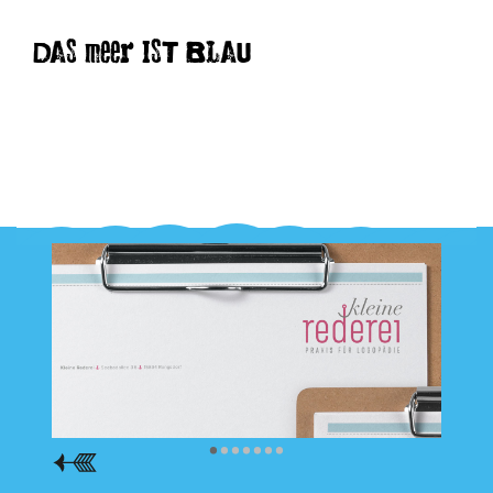
DAS meer IST BLAU
•
•
•
•
•
•
•