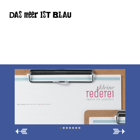
DAS meer IST BLAU
•
•
•
•
•
•
•