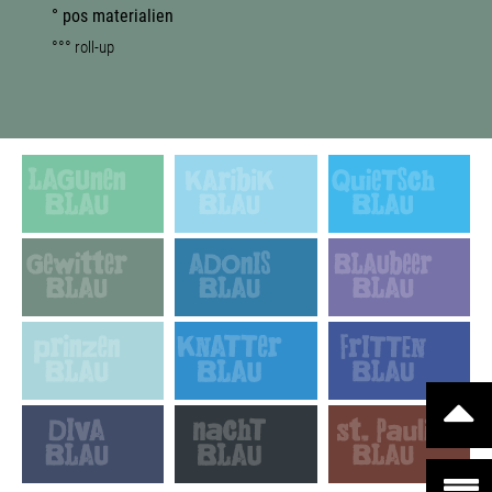
° pos materialien
°°° roll-up