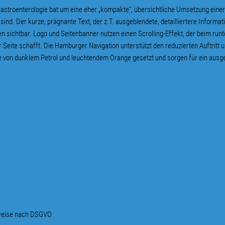
Gastroenterologie bat um eine eher „kompakte“, übersichtliche Umsetzung eine
sind. Der kurze, prägnante Text, der z.T. ausgeblendete, detailliertere Informa
ken sichtbar. Logo und Seitenbanner nutzen einen Scrolling-Effekt, der beim ru
er Seite schafft. Die Hamburger Navigation unterstützt den reduzierten Auftritt 
von dunklem Petrol und leuchtendem Orange gesetzt und sorgen für ein ausge
nweise nach DSGVO