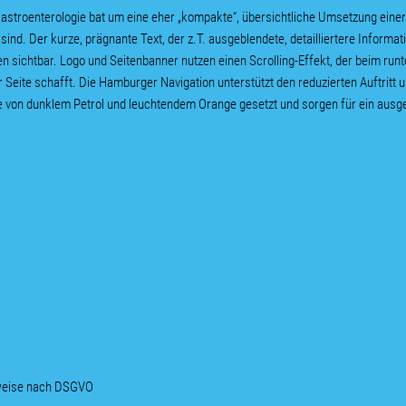
Gastroenterologie bat um eine eher „kompakte“, übersichtliche Umsetzung eine
sind. Der kurze, prägnante Text, der z.T. ausgeblendete, detailliertere Informa
ken sichtbar. Logo und Seitenbanner nutzen einen Scrolling-Effekt, der beim ru
er Seite schafft. Die Hamburger Navigation unterstützt den reduzierten Auftritt 
von dunklem Petrol und leuchtendem Orange gesetzt und sorgen für ein ausge
nweise nach DSGVO