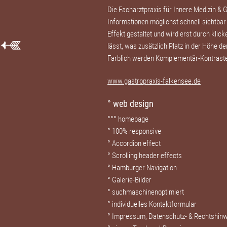
Die Facharztpraxis für Innere Medizin & 
Informationen möglichst schnell sichtbar 
Effekt gestaltet und wird erst durch klic
lässt, was zusätzlich Platz in der Höhe d
Farblich werden Komplementär-Kontraste 
www.gastropraxis-falkensee.de
° web design
°°° homepage
° 100% responsive
° Accordion effect
°
Scrolling header effects
°
Hamburger Navigation
° Galerie-Bilder
° suchmaschinenoptimiert
° individuelles Kontaktformular
° Impressum, Datenschutz- & Rechtshi