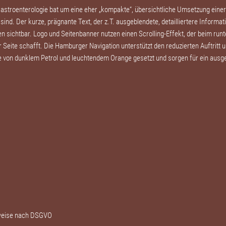
Gastroenterologie bat um eine eher „kompakte“, übersichtliche Umsetzung eine
sind. Der kurze, prägnante Text, der z.T. ausgeblendete, detailliertere Informa
ken sichtbar. Logo und Seitenbanner nutzen einen Scrolling-Effekt, der beim ru
er Seite schafft. Die Hamburger Navigation unterstützt den reduzierten Auftritt 
von dunklem Petrol und leuchtendem Orange gesetzt und sorgen für ein ausge
nweise nach DSGVO