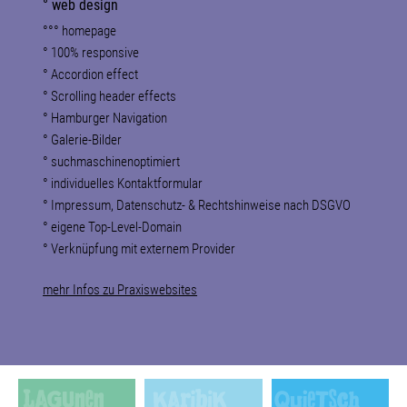
° web design
°°° homepage
° 100% responsive
° Accordion effect
°
Scrolling header effects
°
Hamburger Navigation
° Galerie-Bilder
° suchmaschinenoptimiert
° individuelles Kontaktformular
° Impressum, Datenschutz- & Rechtshinweise nach DSGVO
° eigene Top-Level-Domain
° Verknüpfung mit externem Provider
mehr Infos zu Praxiswebsites