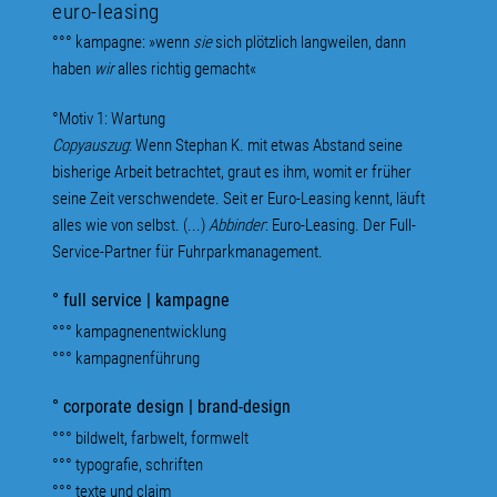
euro-leasing
°°° kampagne: »wenn
sie
sich plötzlich langweilen, dann
haben
wir
alles richtig gemacht«
°Motiv 1: Wartung
Copyauszug
: Wenn Stephan K. mit etwas Abstand seine
bisherige Arbeit betrachtet, graut es ihm, womit er früher
seine Zeit verschwendete. Seit er Euro-Leasing kennt, läuft
alles wie von selbst. (...)
Abbinder
: Euro-Leasing. Der Full-
Service-Partner für Fuhrparkmanagement.
° full service | kampagne
°°° kampagnenentwicklung
°°° kampagnenführung
° corporate design | brand-design
°°° bildwelt, farbwelt, formwelt
°°° typografie, schriften
°°° texte und claim