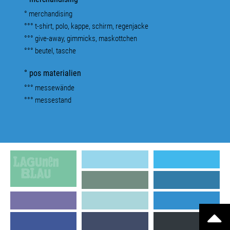
° merchandising
°°° t-shirt, polo, kappe, schirm, regenjacke
°°° give-away, gimmicks, maskottchen
°°° beutel, tasche
° pos materialien
°°° messewände
°°° messestand