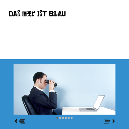
DAS meer IST BLAU
•
•
•
•
•
•