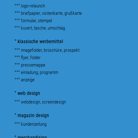
°°° logo-relaunch
°°° briefpapier, visitenkarte, grußkarte
°°° formular, stempel
°°° kuvert, tasche, umschlag
° klassische werbemittel
°°° imagefolder, broschüre, prospekt
°°° flyer, folder
°°° pressemappe
°°° einladung, programm
°°° anzeige
° web design
°°° webdesign, screendesign
° magazin design
°°° kundenzeitung
° merchandising