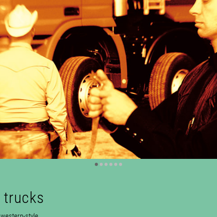
•
•
•
•
•
•
 trucks
western-style