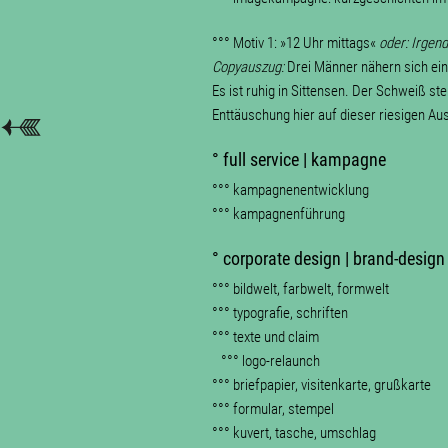
°°° Motiv 1: »12 Uhr mittags«
oder: Irgend
Copyauszug:
Drei Männer nähern sich ein
Es ist ruhig in Sittensen. Der Schweiß st
Enttäuschung hier auf dieser riesigen Aus
° full service | kampagne
°°° kampagnenentwicklung
°°° kampagnenführung
° corporate design | brand-design
°°° bildwelt, farbwelt, formwelt
°°° typografie, schriften
°°° texte und claim
°°° logo-relaunch
°°° briefpapier, visitenkarte, grußkarte
°°° formular, stempel
°°° kuvert, tasche, umschlag