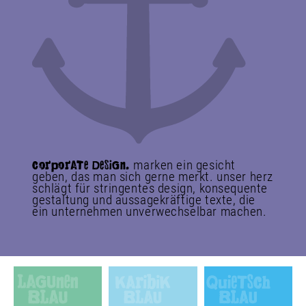
marken ein gesicht
corporATe DeSiG
n
.
geben, das man sich gerne merkt. unser herz
schlägt für stringentes design, konse­quente
gestaltung und aus­sage­kräftige texte, die
ein unter­nehmen un­ver­wechsel­bar machen.