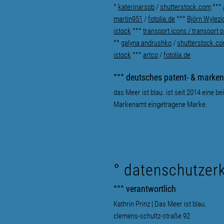
°
katerinarspb
/
shutterstock.com
°°°
martin951
/
fotolia.de
°°°
Björn Wylezi
istock
°°°
transport i
cons /
transport
p
°°
galyna andrushko
/
shutterstock.c
istock
°°°
artco
/
fotolia.de
°°° deutsches patent- & marke
das Meer ist blau. ist seit 2014 eine 
Markenamt eingetragene Marke.
° datenschutzer
°°° verantwortlich
Kathrin Prinz | Das Meer ist blau.
clemens-schultz-straße 92