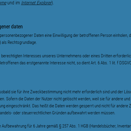
ome
und im
Internet Explorer
).
gener daten
ersonenbezogener Daten eine Einwilligung der betroffenen Person einholen, dien
 als Rechtsgrundlage.
s berechtigten Interesses unseres Unternehmens oder eines Dritten erforderli
troffenen das erstgenannte Interesse nicht, so dient Art. 6 Abs. 1 lit. f DSGV
obald sie für ihre Zweckbestimmung nicht mehr erforderlich sind und der Lös
. Sofern die Daten der Nutzer nicht gelöscht werden, weil sie für andere und
tung eingeschränkt. Das heißt die Daten werden gesperrt und nicht für andere 
s handels- oder steuerrechtlichen Gründen aufbewahrt werden müssen.
ie Aufbewahrung für 6 Jahre gemäß § 257 Abs. 1 HGB (Handelsbücher, Inventar