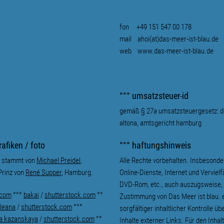
fon +49 151 547 00 178
mail
ahoi(at)das-meer-ist-blau.de
web
www.das-meer-ist-blau.de
°°° umsatzsteuer-id
gemäß § 27a umsatzsteuergesetz: d
altona, amtsgericht hamburg
rafiken / foto
°°° haftungshinweis
nz stammt von
Michael Preidel
,
Alle Rechte vorbehalten. Insbesond
Prinz von
René Supper
, Hamburg.
Online-Dienste, Internet und Verviel
DVD-Rom, etc., auch auszugsweise, n
.com
°°°
bakai
/
shutterstock.com
°°
Zustimmung von Das Meer ist blau. e
leana
/
shutterstock.com
°°°
sorgfältiger inhaltlicher Kontrolle ü
a kazanskaya
/
shutterstock.com
°°
Inhalte externer Links. Für den Inhalt