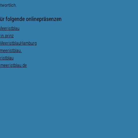
twortlich.
für folgende onlinepräsenzen
eeristblau
n.prinz
MeeristblauHamburg
eeristblau.
istblau
meeristblau.de