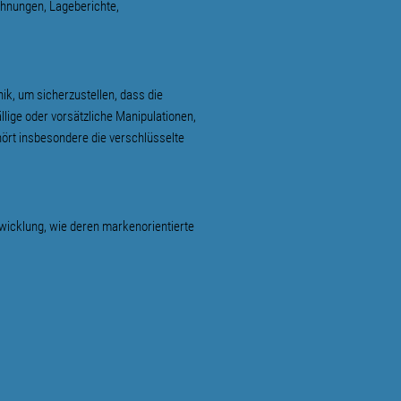
chnungen, Lageberichte,
k, um sicherzustellen, dass die
lige oder vorsätzliche Manipulationen,
ört insbesondere die verschlüsselte
icklung, wie deren marken­orientierte