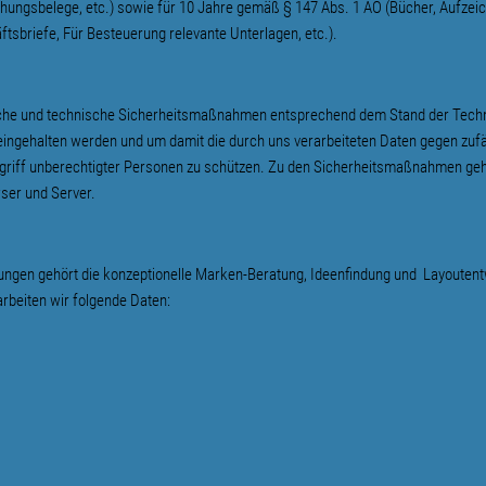
hungsbelege, etc.) sowie für 10 Jahre gemäß § 147 Abs. 1 AO (Bücher, Aufzei
sbriefe, Für Besteuerung relevante Unterlagen, etc.).
liche und technische Sicherheitsmaßnahmen entsprechend dem Stand der Techni
ingehalten werden und um damit die durch uns verarbeiteten Daten gegen zufäl
ugriff unberechtigter Personen zu schützen. Zu den Sicherheitsmaßnahmen geh
ser und Server.
ungen gehört die konzeptionelle Marken-Beratung, Ideenfindung und Layoutentw
rbeiten wir folgende Daten: