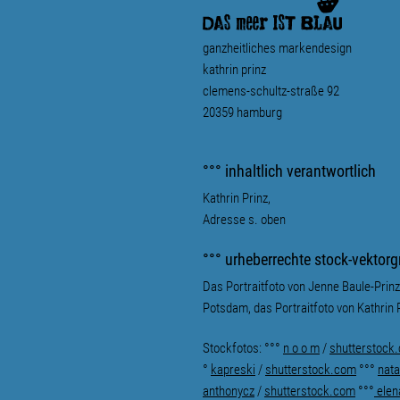
ganzheitliches markendesign
kathrin prinz
clemens-schultz-straße 92
20359 hamburg
°°° inhaltlich verantwortlich
Kathrin Prinz,
Adresse s. oben
°°° urheberrechte stock-vektorg
Das Portraitfoto von Jenne Baule-Pri
Potsdam, das Portraitfoto von Kathrin 
Stockfotos: °°°
n o o m
/
shutterstock
°
kapreski
/
shutterstock.com
°°°
nata
anthonycz
/
shutterstock.com
°°°
elen