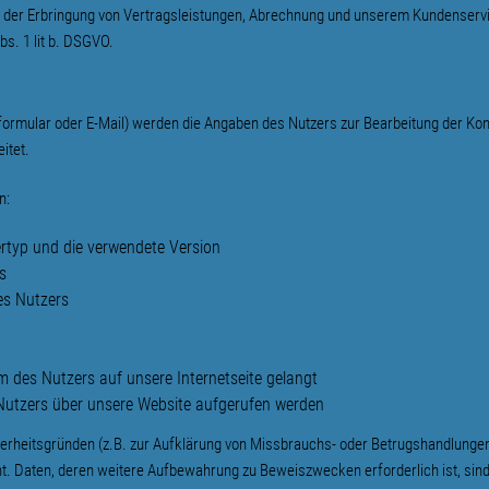
n der Erbringung von Vertragsleistungen, Abrechnung und unserem Kundenservi
s. 1 lit b. DSGVO.
formular oder E-Mail) werden die Angaben des Nutzers zur Bearbeitung der Ko
itet.
n:
rtyp und die verwendete Version
s
es Nutzers
s
 des Nutzers auf unsere Internetseite gelangt
Nutzers über unsere Website aufgerufen werden
erheitsgründen (z.B. zur Aufklärung von Missbrauchs- oder Betrugshandlungen
. Daten, deren weitere Aufbewahrung zu Beweiszwecken erforderlich ist, sind 