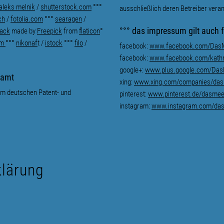
aleks melnik
/
shutterstock.com
°°°
ausschließlich deren Betreiber veran
ch
/
fotolia.com
°°°
searagen
/
°°° das impressum gilt auch 
ack
made by
Freepick
from
flaticon
°
om
°°°
nikonaf
t
/
istock
°°°
filo
/
facebook:
www.facebook.com/DasM
facebook:
www.facebook.com/kathri
google+:
www.plus.google.com/Das
namt
xing:
www.xing.com/companies/dasm
beim deutschen Patent- und
pinterest:
www.pinterest.de/dasmeer
instagram:
www.instagram.com/das
klärung