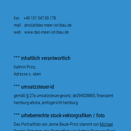
fon +49 151 547 00 178
mail
ahoi(at)das-meer-ist-blau.de
web
www.das-meer-ist-blau.de
°°° inhaltlich verantwortlich
Kathrin Prinz,
Adresse s. oben
°°° umsatzsteuer-id
gemäß § 27a umsatzsteuergesetz: de294028893, finanzamt
hamburg-altona, amtsgericht hamburg
°°° urheberrechte stock-vektorgrafiken / foto
Das Portraitfoto von Jenne Baule-Prinz stammt von
Michael