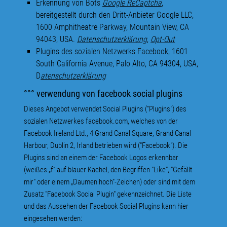
Erkennung von Bots
Google ReCaptcha
,
bereitgestellt durch den Dritt-Anbieter Google LLC,
1600 Amphitheatre Parkway, Mountain View, CA
94043, USA.
Datenschutzerklärung
,
Opt-Out
Plugins des sozialen Netzwerks Facebook, 1601
South California Avenue, Palo Alto, CA 94304, USA,
D
atenschutzerklärung
°°° verwendung von facebook social plugins
Dieses Angebot verwendet Social Plugins ("Plugins") des
sozialen Netzwerkes facebook.com, welches von der
Facebook Ireland Ltd., 4 Grand Canal Square, Grand Canal
Harbour, Dublin 2, Irland betrieben wird ("Facebook"). Die
Plugins sind an einem der Facebook Logos erkennbar
(weißes „f“ auf blauer Kachel, den Begriffen "Like", "Gefällt
mir" oder einem „Daumen hoch“-Zeichen) oder sind mit dem
Zusatz "Facebook Social Plugin" gekennzeichnet. Die Liste
und das Aussehen der Facebook Social Plugins kann hier
eingesehen werden: