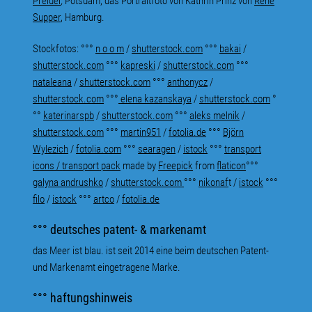
Preidel
,
Potsdam, das Portraitfoto von Kathrin Prinz von
René
Supper
, Hamburg.
Stockfotos: °°°
n o o m
/
shutterstock.com
°°°
bakai
/
shutterstock.com
°°°
kapreski
/
shutterstock.com
°°°
nataleana
/
shutterstock.com
°°°
anthonycz
/
shutterstock.com
°°°
elena kazanskaya
/
shutterstock.com
°
°°
katerinarspb
/
shutterstock.com
°°°
aleks melnik
/
shutterstock.com
°°°
martin951
/
fotolia.de
°°°
Björn
Wylezich
/
fotolia.com
°°°
searagen
/
istock
°°°
transport
i
cons /
transport
pack
made by
Freepick
from
flaticon
°°°
galyna andrushko
/
shutterstock.com
°°°
nikonaf
t
/
istock
°°°
filo
/
istock
°°°
artco
/
fotolia.de
°°° deutsches patent- & markenamt
das Meer ist blau. ist seit 2014 eine beim deutschen Patent-
und Markenamt eingetragene Marke.
°°° haftungshinweis