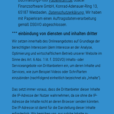
Buchhaltungs-Tool
Papierkram.de
, odacer
Finanzsoftware GmbH, Konrad-Adenauer-Ring 13,
65187 Wiesbaden,
Datenschutzerklärung.
Wir haben
mit Papierkram einen Auftragsdatenverarbeitung
gemäß DSGVO abgeschlossen.
°°° einbindung von diensten und inhalten dritter
Wir setzen innerhalb des Onlineangebotes auf Grundlage der
berechtigten Interessen (dem Interesse an der Analyse,
Optimierung und wirtschaftlichem Betrieb unserer Website im
Sinne des Art. 6 Abs. 1 lit. f. DSGVO) Inhalts- oder
Serviceangebote von Drittanbietern ein, um deren Inhalte und
Services, wie zum Beispiel Videos oder Schriftarten
einzubinden (nachfolgend einheitlich bezeichnet als „Inhalte“).
Das setzt immer voraus, dass die Drittanbieter dieser Inhalte
die IP-Adresse der Nutzer wahrnehmen, da sie ohne die IP-
Adresse die Inhalte nicht an deren Browser senden könnten.
Die IP-Adresse ist damit für die Darstellung dieser Inhalte
erforderlich. Wir bemühen uns, nur solche Inhalte zu