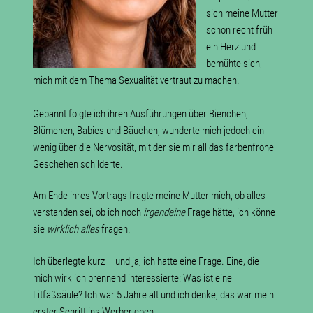
sich meine Mutter
schon recht früh
ein Herz und
bemühte sich,
mich mit dem Thema Sexualität vertraut zu machen.
Gebannt folgte ich ihren Ausführungen über Bienchen,
Blümchen, Babies und Bäuchen, wunderte mich jedoch ein
wenig über die Nervosität, mit der sie mir all das farbenfrohe
Geschehen schilderte.
Am Ende ihres Vortrags fragte meine Mutter mich, ob alles
verstanden sei, ob ich noch
irgendeine
Frage hätte, ich könne
sie
wirklich alles
fragen.
Ich überlegte kurz – und ja, ich hatte eine Frage. Eine, die
mich wirklich brennend interessierte: Was ist eine
Litfaßsäule? Ich war 5 Jahre alt und ich denke, das war mein
erster Schritt ins Werberleben.