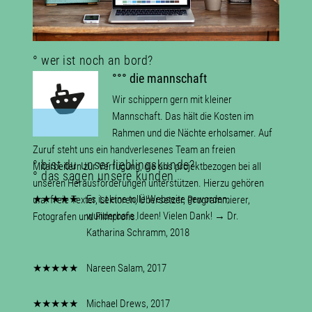
° wer ist noch an bord?
°°° die mannschaft
Wir schippern gern mit kleiner
Mannschaft. Das hält die Kosten im
Rahmen und die Nächte erholsamer. Auf
Zuruf steht uns ein handverlesenes Team an freien
° bist du unser lieblingskunde?
Mitarbeitern zur Verfügung, die uns pro­jektbe­zo­gen bei all
° das sagen unsere kunden
unseren Heraus­for­de­run­gen unter­stüt­zen. Hierzu gehören
★★★★★
Es ist eine tolle Webseite geworden,
u.a. freie Texter, Lektoren, Übersetzer, Programmierer,
wunderbare Ideen! Vielen Dank! → Dr.
Fotografen und Filmprofis.
Katharina Schramm, 2018
★★★★★
Nareen Salam, 2017
★★★★★
Michael Drews, 2017