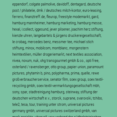
eppendorf, colgate palmolive, davidoff, dentagard, deutsche
post / philatelie, dmk / deutsches milch-kontor, euro-leasing,
ferrero, finanztreff.de, fleurop, freestyle modemarkt, gard,
hamburg mannheimer, hamburg marketing, hamburg messe,
hexal, i:collect, iggesund, jever pilsener, joachim herz stiftung,
kienzle uhren, langebartels & jürgens druckereigesellschaft,
le crobag, mercedes benz, messmer tee, michael stich
stiftung, minox, mobilcom, montblanc, morgenstern
heimtextilien, müller drogeriemarkt, next textiles association,
nivea, novum, nuk, ohg transgourmet gmbh & co., opti free,
osterland / ravensberger, otto group, papier union, paramount
pictures, phytamin b, pino, polypharma, prima, quelle, rewe
großverbraucherservice, senator film, soex group, soex textil-
recycling gmbh, soex textil-vermarktungsgesellschaft mbh,
sony, spar, stadtreinigung hamburg, steinway, stiftung der
deutschen wirtschaft e.v., storck, suprane, svarovski, tchibo,
tele2, tesa, tour, training unter strom, universal pictures
germany gmbh, universal pictures switzerland gmbh, van