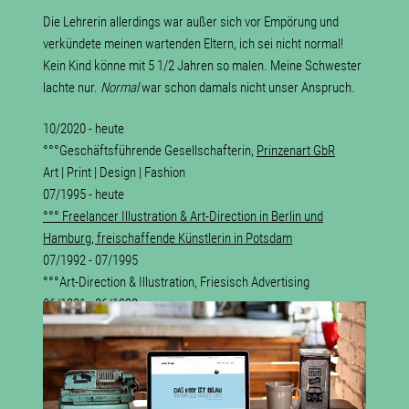
Die Lehrerin allerdings war außer sich vor Empörung und
verkündete meinen wartenden Eltern, ich sei nicht normal!
Kein Kind könne mit 5 1/2 Jahren so malen. Meine Schwester
lachte nur.
Normal
war schon damals nicht unser Anspruch.
10/2020 - heute
°°°Geschäftsführende Gesellschafterin,
Prinzenart GbR
Art | Print | Design | Fashion
07/1995 - heute
°°° Freelancer Illustration & Art-Direction in Berlin und
Hamburg, freischaffende Künstlerin in Potsdam
07/1992 - 07/1995
°°°Art-Direction & Illustration, Friesisch Advertising
06/1991 - 06/1992
°°°Junior Art-Direction, Scholz & Friends Hamburg