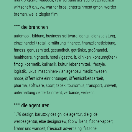
mark projekta, vitaquell, vsw verband der südholsteinischen
wirtschaft e.v., vw, warner bros. entertainment gmbh, werder
bremen, wella, ziegler film.
°°° die branchen
automobil, bildung, business software, dental, dienstleistung,
einzelhandel / retail, ernährung, finance, finanzdienstleistung,
fitness, genussmittel, gesundheit, getränke, großhandel,
healthcare, hightech, hotel / gastro, it, kliniken, konsumgüter /
fmcg, kosmetik, kulinarik, kultur, lebensmittel, lifestyle,
logistik, luxus, maschinen- / anlagenbau, medizinwesen,
mode, öffentliche einrichtungen, öffentlichkeitsarbeit,
pharma, software, sport, tabak, tourismus, transport, umwelt,
unterhaltung / entertainment, verbände, verkehr.
°°° die agenturen
1.78 design, barutzky design, die agentur, die gilde
werbeagentur, elbe designcrew, fcb wilkens, fischer-appelt,
frahm und wandelt, friesisch advertising, fritsche