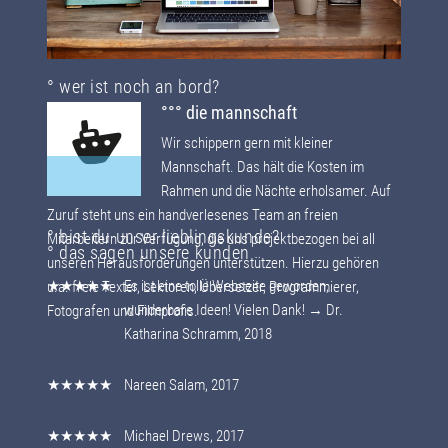
° wer ist noch an bord?
°°° die mannschaft
Wir schippern gern mit kleiner
Mannschaft. Das hält die Kosten im
Rahmen und die Nächte erholsamer. Auf
Zuruf steht uns ein handverlesenes Team an freien
° bist du unser lieblingskunde?
Mitarbeitern zur Verfügung, die uns pro­jektbe­zo­gen bei all
° das sagen unsere kunden
unseren Heraus­for­de­run­gen unter­stüt­zen. Hierzu gehören
★★★★★
Es ist eine tolle Webseite geworden,
u.a. freie Texter, Lektoren, Übersetzer, Programmierer,
wunderbare Ideen! Vielen Dank! → Dr.
Fotografen und Filmprofis.
Katharina Schramm, 2018
★★★★★
Nareen Salam, 2017
★★★★★
Michael Drews, 2017