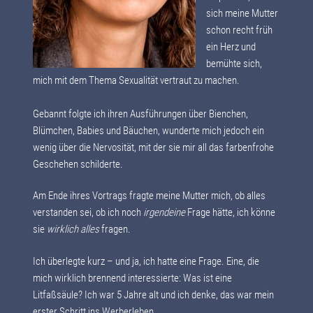
sich meine Mutter
schon recht früh
ein Herz und
bemühte sich,
mich mit dem Thema Sexualität vertraut zu machen.
Gebannt folgte ich ihren Ausführungen über Bienchen,
Blümchen, Babies und Bäuchen, wunderte mich jedoch ein
wenig über die Nervosität, mit der sie mir all das farbenfrohe
Geschehen schilderte.
Am Ende ihres Vortrags fragte meine Mutter mich, ob alles
verstanden sei, ob ich noch
irgendeine
Frage hätte, ich könne
sie
wirklich alles
fragen.
Ich überlegte kurz – und ja, ich hatte eine Frage. Eine, die
mich wirklich brennend interessierte: Was ist eine
Litfaßsäule? Ich war 5 Jahre alt und ich denke, das war mein
erster Schritt ins Werberleben.