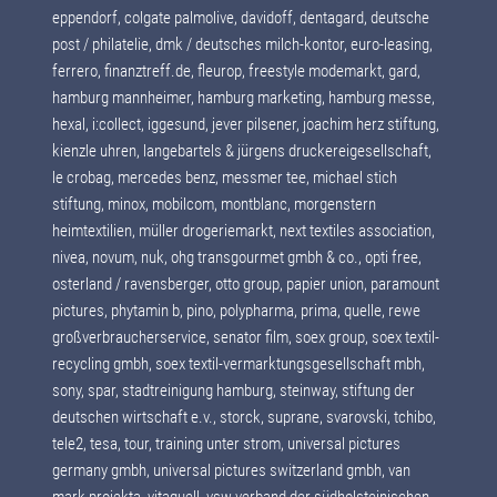
eppendorf, colgate palmolive, davidoff, dentagard, deutsche
post / philatelie, dmk / deutsches milch-kontor, euro-leasing,
ferrero, finanztreff.de, fleurop, freestyle modemarkt, gard,
hamburg mannheimer, hamburg marketing, hamburg messe,
hexal, i:collect, iggesund, jever pilsener, joachim herz stiftung,
kienzle uhren, langebartels & jürgens druckereigesellschaft,
le crobag, mercedes benz, messmer tee, michael stich
stiftung, minox, mobilcom, montblanc, morgenstern
heimtextilien, müller drogeriemarkt, next textiles association,
nivea, novum, nuk, ohg transgourmet gmbh & co., opti free,
osterland / ravensberger, otto group, papier union, paramount
pictures, phytamin b, pino, polypharma, prima, quelle, rewe
großverbraucherservice, senator film, soex group, soex textil-
recycling gmbh, soex textil-vermarktungsgesellschaft mbh,
sony, spar, stadtreinigung hamburg, steinway, stiftung der
deutschen wirtschaft e.v., storck, suprane, svarovski, tchibo,
tele2, tesa, tour, training unter strom, universal pictures
germany gmbh, universal pictures switzerland gmbh, van