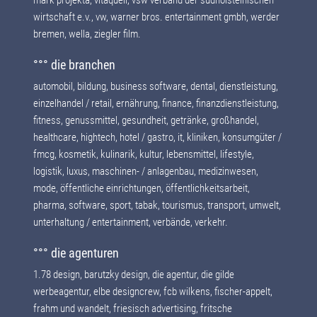
mark projekta, vitaquell, vsw verband der südholsteinischen
wirtschaft e.v., vw, warner bros. entertainment gmbh, werder
bremen, wella, ziegler film.
°°° die branchen
automobil, bildung, business software, dental, dienstleistung,
einzelhandel / retail, ernährung, finance, finanzdienstleistung,
fitness, genussmittel, gesundheit, getränke, großhandel,
healthcare, hightech, hotel / gastro, it, kliniken, konsumgüter /
fmcg, kosmetik, kulinarik, kultur, lebensmittel, lifestyle,
logistik, luxus, maschinen- / anlagenbau, medizinwesen,
mode, öffentliche einrichtungen, öffentlichkeitsarbeit,
pharma, software, sport, tabak, tourismus, transport, umwelt,
unterhaltung / entertainment, verbände, verkehr.
°°° die agenturen
1.78 design, barutzky design, die agentur, die gilde
werbeagentur, elbe designcrew, fcb wilkens, fischer-appelt,
frahm und wandelt, friesisch advertising, fritsche