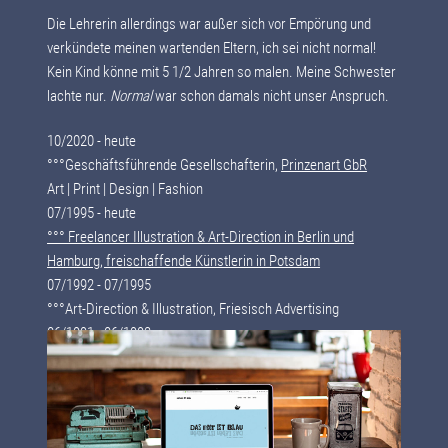
Die Lehrerin allerdings war außer sich vor Empörung und
verkündete meinen wartenden Eltern, ich sei nicht normal!
Kein Kind könne mit 5 1/2 Jahren so malen. Meine Schwester
lachte nur.
Normal
war schon damals nicht unser Anspruch.
10/2020 - heute
°°°Geschäftsführende Gesellschafterin,
Prinzenart GbR
Art | Print | Design | Fashion
07/1995 - heute
°°° Freelancer Illustration & Art-Direction in Berlin und
Hamburg, freischaffende Künstlerin in Potsdam
07/1992 - 07/1995
°°°Art-Direction & Illustration, Friesisch Advertising
06/1991 - 06/1992
°°°Junior Art-Direction, Scholz & Friends Hamburg