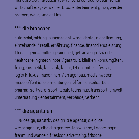
mark projekta, vitaquell, vsw verband der südholsteinischen
wirtschaft e.v., vw, warner bros. entertainment gmbh, werder
bremen, wella, ziegler film.
°°° die branchen
automobil, bildung, business software, dental, dienstleistung,
einzelhandel / retail, ernährung, finance, finanzdienstleistung,
fitness, genussmittel, gesundheit, getränke, großhandel,
healthcare, hightech, hotel / gastro, it, kliniken, konsumgüter /
fmcg, kosmetik, kulinarik, kultur, lebensmittel, lifestyle,
logistik, luxus, maschinen- / anlagenbau, medizinwesen,
mode, öffentliche einrichtungen, öffentlichkeitsarbeit,
pharma, software, sport, tabak, tourismus, transport, umwelt,
unterhaltung / entertainment, verbände, verkehr.
°°° die agenturen
1.78 design, barutzky design, die agentur, die gilde
werbeagentur, elbe designcrew, fcb wilkens, fischer-appelt,
frahm und wandelt, friesisch advertising, fritsche