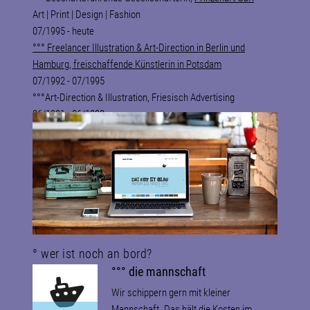
Art | Print | Design | Fashion
07/1995 - heute
°°° Freelancer Illustration & Art-Direction in Berlin und
Hamburg, freischaffende Künstlerin in Potsdam
07/1992 - 07/1995
°°°Art-Direction & Illustration, Friesisch Advertising
06/1991 - 06/1992
°°°Junior Art-Direction, Scholz & Friends Hamburg
° wer ist noch an bord?
°°° die mannschaft
Wir schippern gern mit kleiner
Mannschaft. Das hält die Kosten im