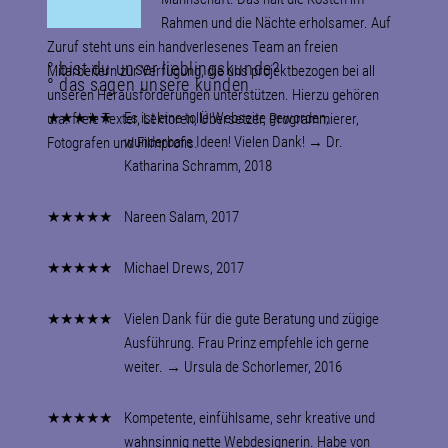
Rahmen und die Nächte erholsamer. Auf
Zuruf steht uns ein handverlesenes Team an freien
° bist du unser lieblingskunde?
Mitarbeitern zur Verfügung, die uns pro­jektbe­zo­gen bei all
° das sagen unsere kunden
unseren Heraus­for­de­run­gen unter­stüt­zen. Hierzu gehören
★★★★★
Es ist eine tolle Webseite geworden,
u.a. freie Texter, Lektoren, Übersetzer, Programmierer,
wunderbare Ideen! Vielen Dank! → Dr.
Fotografen und Filmprofis.
Katharina Schramm, 2018
★★★★★
Nareen Salam, 2017
★★★★★
Michael Drews, 2017
★★★★★
Vielen Dank für die gute Beratung und zügige
Ausführung. Frau Prinz empfehle ich gerne
weiter. → Ursula de Schorlemer, 2016
★★★★★
Kompetente, einfühlsame, sehr kreative und
wahnsinnig nette Webdesignerin. Habe von