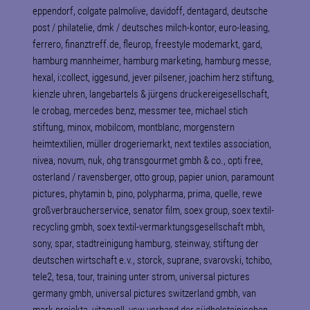
eppendorf, colgate palmolive, davidoff, dentagard, deutsche
post / philatelie, dmk / deutsches milch-kontor, euro-leasing,
ferrero, finanztreff.de, fleurop, freestyle modemarkt, gard,
hamburg mannheimer, hamburg marketing, hamburg messe,
hexal, i:collect, iggesund, jever pilsener, joachim herz stiftung,
kienzle uhren, langebartels & jürgens druckereigesellschaft,
le crobag, mercedes benz, messmer tee, michael stich
stiftung, minox, mobilcom, montblanc, morgenstern
heimtextilien, müller drogeriemarkt, next textiles association,
nivea, novum, nuk, ohg transgourmet gmbh & co., opti free,
osterland / ravensberger, otto group, papier union, paramount
pictures, phytamin b, pino, polypharma, prima, quelle, rewe
großverbraucherservice, senator film, soex group, soex textil-
recycling gmbh, soex textil-vermarktungsgesellschaft mbh,
sony, spar, stadtreinigung hamburg, steinway, stiftung der
deutschen wirtschaft e.v., storck, suprane, svarovski, tchibo,
tele2, tesa, tour, training unter strom, universal pictures
germany gmbh, universal pictures switzerland gmbh, van