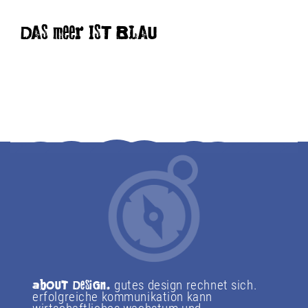
DAS meer IST BLAU
gutes design rechnet sich.
abOUT
DeSiGn.
erfolgreiche kommunikation kann